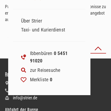
Passen Sie Ihre Suchparameter an, um Suchergebnisse zu
erhalten. Oder lassen Sie sich von unserem Reiseangebot
auf der Startseite inspirieren!
Über Strier
Taxi- und Kurierdienst
Seite
1
von
Zurück zum Seitenanfang
Ibbenbüren
0 5451
91020
zur Reisesuche
Reiseanmeldung
Merkliste
0
Bäumerstraße 9–11 | 49477 Ibbenbüren
+49 5451 91020
info@strier.de
Abfahrt der Busse