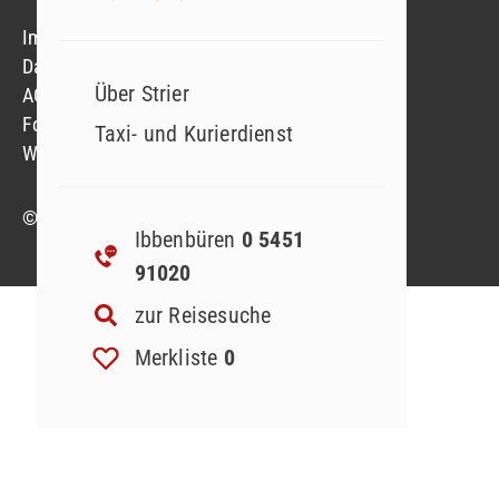
Impressum
Datenschutzerklärung
Über Strier
AGB
Formblatt
Taxi- und Kurierdienst
Widerruf Reiseversicherung
© 2023 Strier Reisen GmbH & Co. KG
Ibbenbüren
0 5451
91020
zur Reisesuche
Merkliste
0