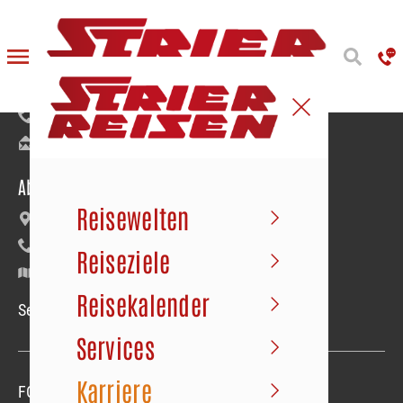
Reiseanmeldung
Bäumerstraße 9–11 | 49477 Ibbenbüren
+49 5451 91020
info@strier.de
Abfahrt der Busse
Reisewelten
Maybachstraße 22 | Gewerbegebiet Süd
+49 5451 1056
Reiseziele
Google Maps
Reisekalender
Service-Hotline Mo.–Fr. 09.00–18.00 Uhr
Services
Karriere
FOLGEN SIE UNS
Folgen sie uns
Folgen sie uns