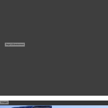
Europa
Flug & Schiff
Stage%20Entertainment
Musik & Events
Rad & Aktiv
S.Engels