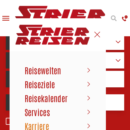
Wo soll die Reise hingehen?
Entdecken Sie unser Reiseangebot.
Reisekategorie auswählen
Reiseland auswählen
Reisewelten
Reiseziele
Reisekalender
Services
nur Frühbucherreisen anzeigen
Karriere