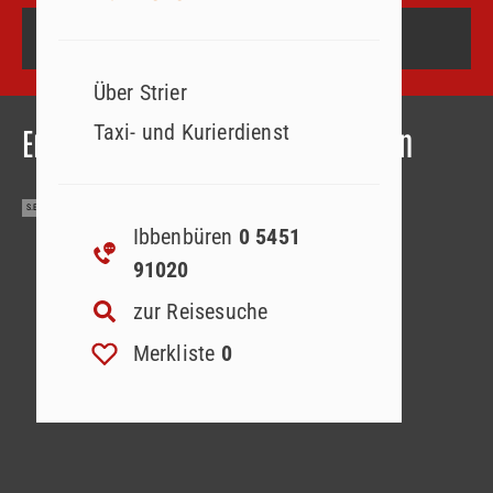
REISE SUCHEN
Über Strier
Taxi- und Kurierdienst
Entdecken Sie unsere Reisewelten
S.Engels
Ibbenbüren
0 5451
91020
zur Reisesuche
Merkliste
0
Tagesreisen
Deutschland