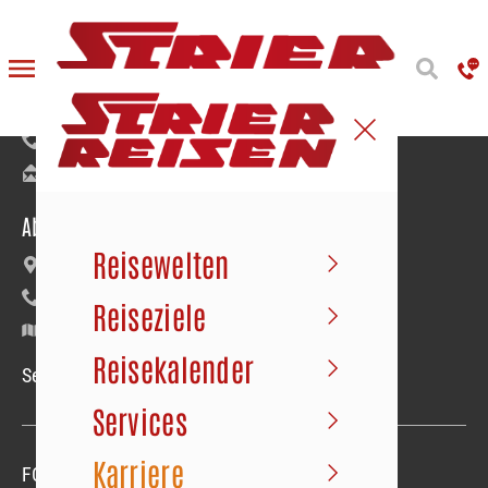
Reiseanmeldung
Bäumerstraße 9–11 | 49477 Ibbenbüren
+49 5451 91020
info@strier.de
Abfahrt der Busse
Reisewelten
Maybachstraße 22 | Gewerbegebiet Süd
+49 5451 1056
Reiseziele
Google Maps
Reisekalender
Service-Hotline Mo.–Fr. 09.00–18.00 Uhr
Services
Karriere
FOLGEN SIE UNS
Folgen sie uns
Folgen sie uns