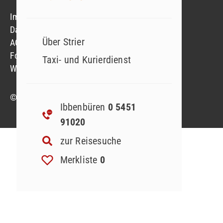
Impressum
Datenschutzerklärung
Über Strier
AGB
Formblatt
Taxi- und Kurierdienst
Widerruf Reiseversicherung
© 2023 Strier Reisen GmbH & Co. KG
Ibbenbüren
0 5451
91020
zur Reisesuche
Merkliste
0