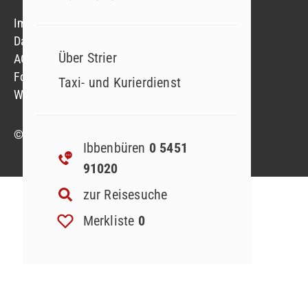
Impressum
Datenschutzerklärung
Über Strier
AGB
Formblatt
Taxi- und Kurierdienst
Widerruf Reiseversicherung
© 2023 Strier Reisen GmbH & Co. KG
Ibbenbüren
0 5451
91020
zur Reisesuche
Merkliste
0