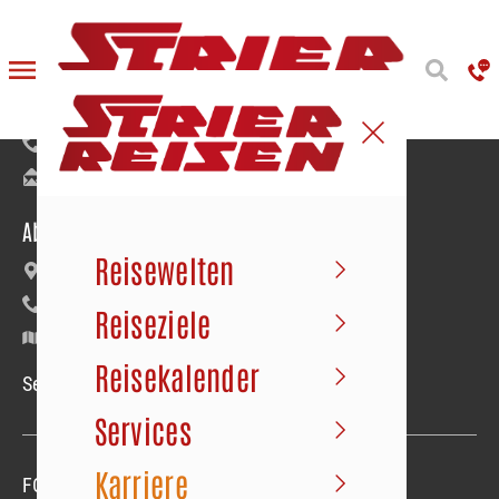
Reiseanmeldung
Bäumerstraße 9–11 | 49477 Ibbenbüren
+49 5451 91020
info@strier.de
Abfahrt der Busse
Reisewelten
Maybachstraße 22 | Gewerbegebiet Süd
+49 5451 1056
Reiseziele
Google Maps
Reisekalender
Service-Hotline Mo.–Fr. 09.00–18.00 Uhr
Services
Karriere
FOLGEN SIE UNS
Folgen sie uns
Folgen sie uns