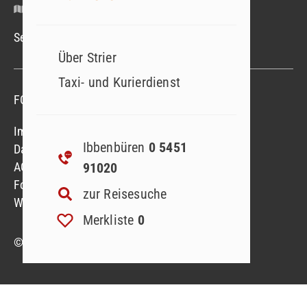
Google Maps
Service-Hotline Mo.–Fr. 09.00–18.00 Uhr
Über Strier
Taxi- und Kurierdienst
FOLGEN SIE UNS
Folgen sie uns
Folgen sie uns
Impressum
Ibbenbüren
0 5451
Datenschutzerklärung
91020
AGB
Formblatt
zur Reisesuche
Widerruf Reiseversicherung
Merkliste
0
© 2023 Strier Reisen GmbH & Co. KG