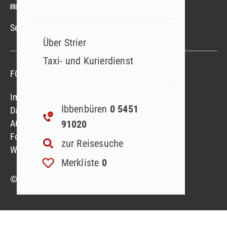
Google Maps
Service-Hotline Mo.–Fr. 09.00–18.00 Uhr
Über Strier
Taxi- und Kurierdienst
FOLGEN SIE UNS
Folgen sie uns
Folgen sie uns
Impressum
Ibbenbüren
0 5451
Datenschutzerklärung
91020
AGB
Formblatt
zur Reisesuche
Widerruf Reiseversicherung
Merkliste
0
© 2023 Strier Reisen GmbH & Co. KG