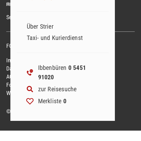
Google Maps
Service-Hotline Mo.–Fr. 09.00–18.00 Uhr
Über Strier
Taxi- und Kurierdienst
FOLGEN SIE UNS
Folgen sie uns
Folgen sie uns
Impressum
Ibbenbüren
0 5451
Datenschutzerklärung
91020
AGB
Formblatt
zur Reisesuche
Widerruf Reiseversicherung
Merkliste
0
© 2023 Strier Reisen GmbH & Co. KG