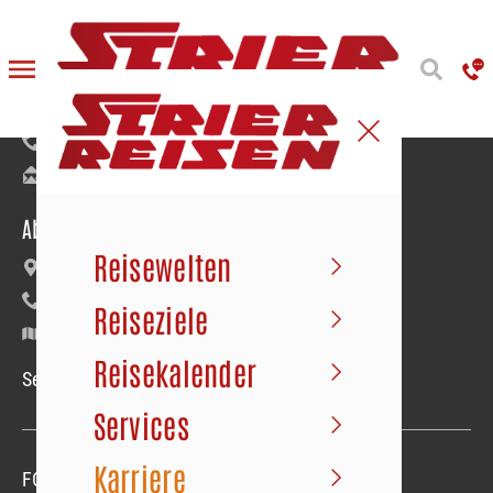
Reiseanmeldung
Bäumerstraße 9–11 | 49477 Ibbenbüren
+49 5451 91020
info@strier.de
Abfahrt der Busse
Reisewelten
Maybachstraße 22 | Gewerbegebiet Süd
+49 5451 1056
Reiseziele
Google Maps
Reisekalender
Service-Hotline Mo.–Fr. 09.00–18.00 Uhr
Services
Karriere
FOLGEN SIE UNS
Folgen sie uns
Folgen sie uns