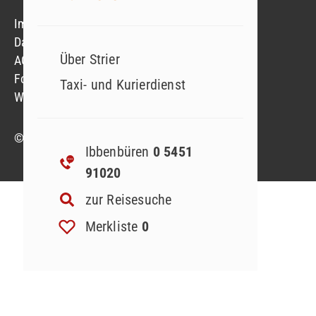
Impressum
Datenschutzerklärung
Über Strier
AGB
Formblatt
Taxi- und Kurierdienst
Widerruf Reiseversicherung
© 2023 Strier Reisen GmbH & Co. KG
Ibbenbüren
0 5451
91020
zur Reisesuche
Merkliste
0