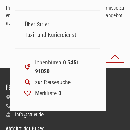
Passen Sie Ihre Suchparameter an, um Suchergebnisse zu
erhalten. Oder lassen Sie sich von unserem Reiseangebot
auf der Startseite inspirieren!
Über Strier
Taxi- und Kurierdienst
Seite
1
von
Zurück zum Seitenanfang
Ibbenbüren
0 5451
91020
zur Reisesuche
Reiseanmeldung
Merkliste
0
Bäumerstraße 9–11 | 49477 Ibbenbüren
+49 5451 91020
info@strier.de
Abfahrt der Busse