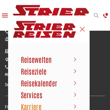
Reiseanmeldung
Bäumerstraße 9–11 | 49477 Ibbenbüren
+49 5451 91020
info@strier.de
Abfahrt der Busse
Reisewelten
Maybachstraße 22 | Gewerbegebiet Süd
+49 5451 1056
Reiseziele
Google Maps
Reisekalender
Service-Hotline Mo.–Fr. 09.00–18.00 Uhr
Services
Karriere
FOLGEN SIE UNS
Folgen sie uns
Folgen sie uns