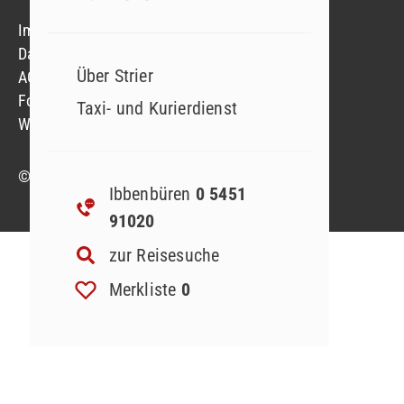
Impressum
Datenschutzerklärung
Über Strier
AGB
Formblatt
Taxi- und Kurierdienst
Widerruf Reiseversicherung
© 2023 Strier Reisen GmbH & Co. KG
Ibbenbüren
0 5451
91020
zur Reisesuche
Merkliste
0