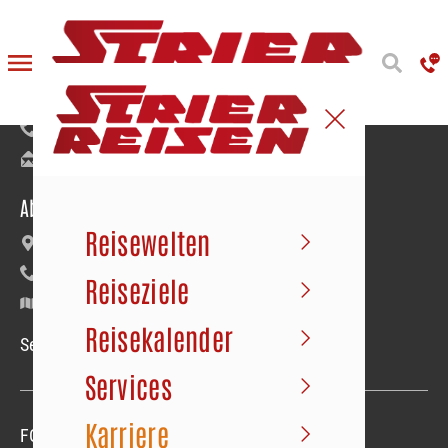
Reiseanmeldung
Bäumerstraße 9–11 | 49477 Ibbenbüren
+49 5451 91020
info@strier.de
Abfahrt der Busse
Reisewelten
Maybachstraße 22 | Gewerbegebiet Süd
+49 5451 1056
Reiseziele
Google Maps
Reisekalender
Service-Hotline Mo.–Fr. 09.00–18.00 Uhr
Services
Karriere
FOLGEN SIE UNS
Folgen sie uns
Folgen sie uns