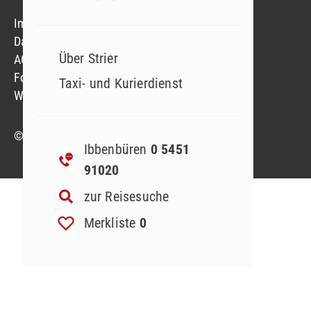
Impressum
Datenschutzerklärung
Über Strier
AGB
Formblatt
Taxi- und Kurierdienst
Widerruf Reiseversicherung
© 2023 Strier Reisen GmbH & Co. KG
Ibbenbüren
0 5451
91020
zur Reisesuche
Merkliste
0